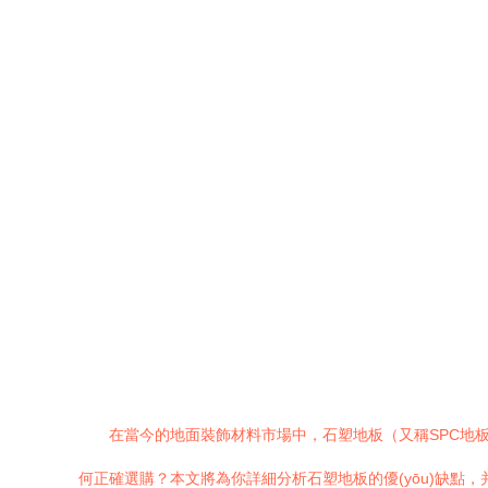
在當今的地面裝飾材料市場中，石塑地板（又稱SPC地板、
何正確選購？本文將為你詳細分析石塑地板的優(yōu)缺點，并提