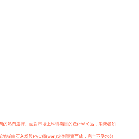
間的熱門選擇。面對市場上琳瑯滿目的產(chǎn)品，消費者如
石塑地板由石灰粉與PVC穩(wěn)定劑壓實而成，完全不受水分