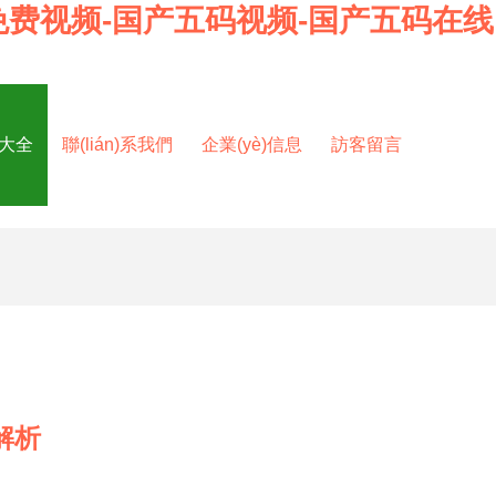
免费视频-国产五码视频-国产五码在线
品大全
聯(lián)系我們
企業(yè)信息
訪客留言
解析