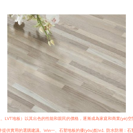
LVT地板）以其出色的性能和親民的價格，逐漸成為家庭和商業(yè)空
供實用的選購建議。\n\n一、石塑地板的優(yōu)點\n1. 防水防潮：