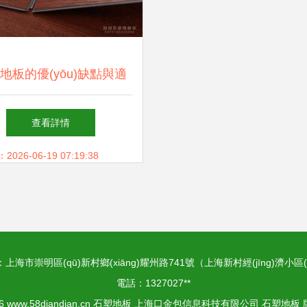
地板的優(yōu)缺點與適
用空間解析
查看詳情
26-06-19 07:19:38
上海市崇明區(qū)新村鄉(xiāng)耀州路741號（上海新村經(jīng)濟小區(
電話：1327027**
26
www.58diandian.cn
石塑地板
上海口金包信息科技有限公司
石塑地板