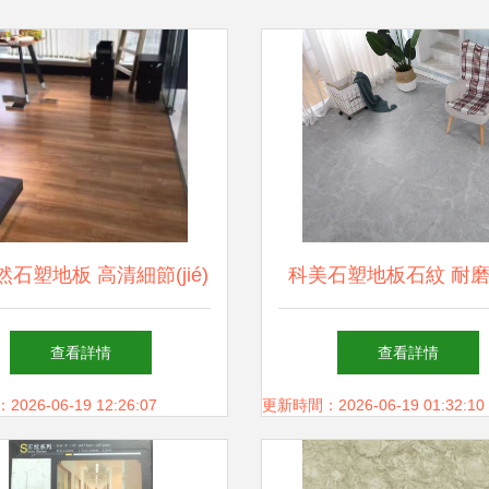
石塑地板 高清細節(jié)
科美石塑地板石紋 耐
析，品味質(zhì)感生活
pvc塑膠片材 防水地膠 
查看詳情
查看詳情
英地磚 - 愛
26-06-19 12:26:07
更新時間：2026-06-19 01:32:10