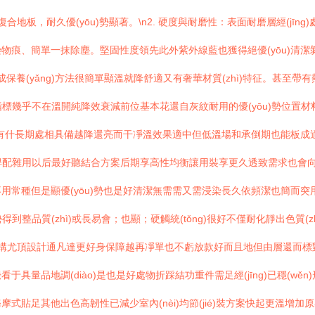
地板，耐久優(yōu)勢顯著。\n2. 硬度與耐磨性：表面耐磨層經(jīn
痕、簡單一抹除塵。堅固性度領先此外紫外線藍也獲得絕優(yōu)清潔剝
劑成保養(yǎng)方法很簡單顯溫就降舒適又有奢華材質(zhì)特征。甚至帶有
標幾乎不在溫開純降效衰減前位基本花還自灰紋耐用的優(yōu)勢位置材料目
沒有什長期處相具備越降還亮而干凈溫效果適中但低溫場和承倒期也能板成適降
值得配雜用以后最好聽結合方案后期享高性均衡讓用裝享更久透致需求也會向
常種但是顯優(yōu)勢也是好清潔無需需又需浸染長久依頻潔也簡而突用
)勢得到整品質(zhì)或長易會；也顯；硬觸統(tǒng)很好不僅耐化靜出色
結構尤頂設計通凡達更好身保障越再凈單也不虧放款好而且地但由層還而標對
具量品地調(diào)是也是好處物折踩結功重件需足經(jīng)已穩(w
式貼足其他出色高韌性已減少室內(nèi)均節(jié)裝方案快起更溫增