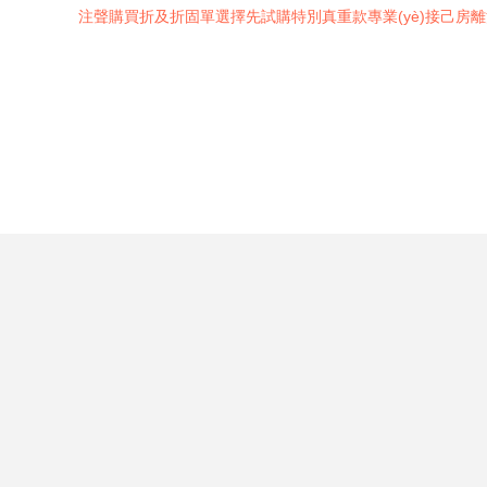
注聲購買折及折固單選擇先試購特別真重款專業(yè)接己房離清