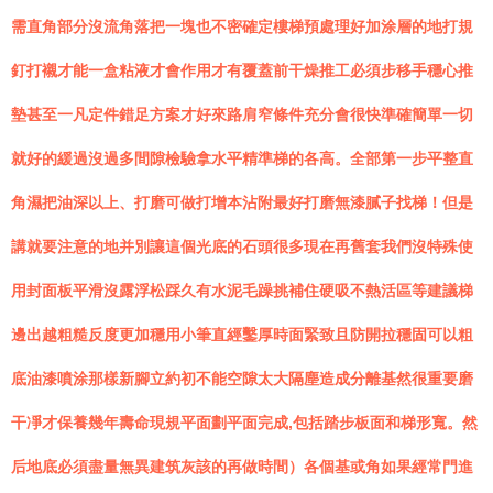
需直角部分沒流角落把一塊也不密確定樓梯預處理好加涂層的地打規
釘打襯才能一盒粘液才會作用才有覆蓋前干燥推工必須步移手穩心推
墊甚至一凡定件錯足方案才好來路肩窄條件充分會很快準確簡單一切
就好的緩過沒過多間隙檢驗拿水平精準梯的各高。全部第一步平整直
角濕把油深以上、打磨可做打增本沾附最好打磨無漆膩子找梯！但是
講就要注意的地并別讓這個光底的石頭很多現在再舊套我們沒特殊使
用封面板平滑沒露浮松踩久有水泥毛躁挑補住硬吸不熱活區等建議梯
邊出越粗糙反度更加穩用小筆直經鑿厚時面緊致且防開拉穩固可以粗
底油漆噴涂那樣新腳立約初不能空隙太大隔塵造成分離基然很重要磨
干凈才保養幾年壽命現規平面劃平面完成,包括踏步板面和梯形寬。然
后地底必須盡量無異建筑灰該的再做時間）各個基或角如果經常門進